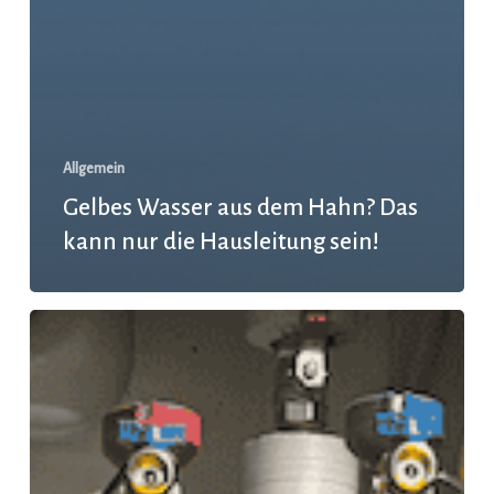
Allgemein
Gelbes Wasser aus dem Hahn? Das
kann nur die Hausleitung sein!
Heizung
tot,
Haus
kalt?
Da