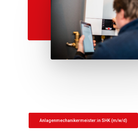
Anlagenmechanikermeister:in SHK (m/w/d)