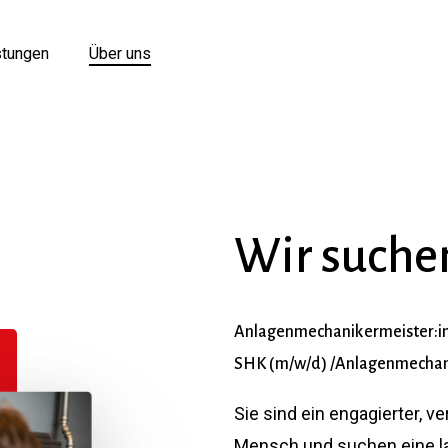
stungen
Über uns
Wir
suche
Anlagenmechanikermeister:i
SHK
(m/w/d)
/Anlagenmechan
Sie sind ein engagierter, 
Mensch und suchen eine lan