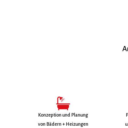
A
Konzeption und Planung
P
von Bädern + Heizungen
u