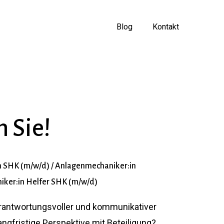
Menu
Blog
Kontakt
n
Sie!
n
SHK
(m/w/d)
/
Anlagenmechaniker:in
iker:in
Helfer
SHK
(m/w/d)
verantwortungsvoller und kommunikativer
gfristige Perspektive mit Beteiligung?